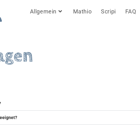
Allgemein
Mathio
Scripi
FAQ
agen
?
geeignet?