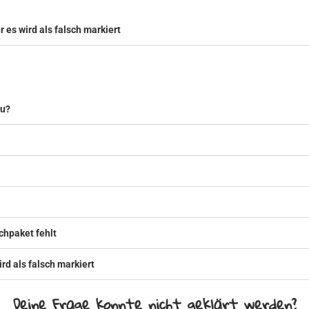
r es wird als falsch markiert
zu?
chpaket fehlt
ird als falsch markiert
Deine Frage konnte nicht geklärt werden?